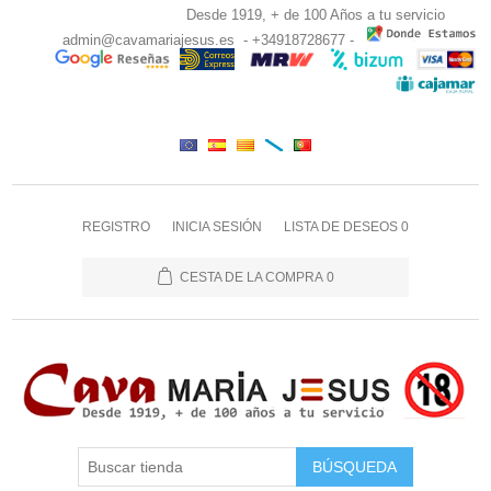
Desde 1919, + de 100 Años a tu servicio
admin@cavamariajesus.es
- +34918728677 -
REGISTRO
INICIA SESIÓN
LISTA DE DESEOS
0
CESTA DE LA COMPRA
0