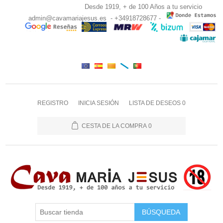
Desde 1919, + de 100 Años a tu servicio
admin@cavamariajesus.es
- +34918728677 -
REGISTRO
INICIA SESIÓN
LISTA DE DESEOS
0
CESTA DE LA COMPRA
0