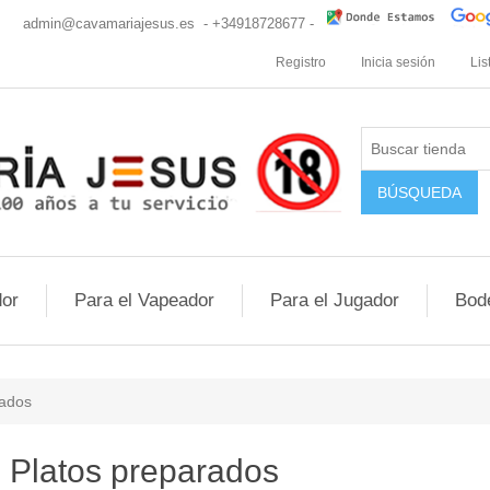
cio
admin@cavamariajesus.es
- +34918728677 -
Registro
Inicia sesión
Lis
or
Para el Vapeador
Para el Jugador
Bod
rados
Platos preparados