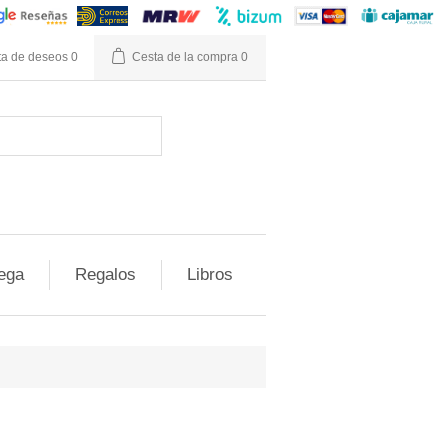
ta de deseos
0
Cesta de la compra
0
ega
Regalos
Libros