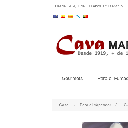
Desde 1919, + de 100 Años a tu servi
Gourmets
Para el Fumad
Casa
/
Para el Vapeador
/
Cl