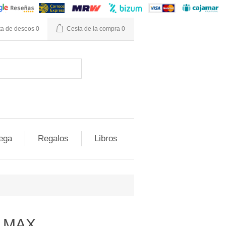
ta de deseos
0
Cesta de la compra
0
ega
Regalos
Libros
 MAX