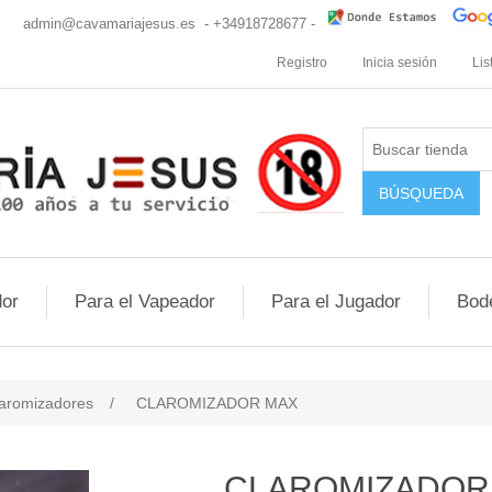
cio
admin@cavamariajesus.es
- +34918728677 -
Registro
Inicia sesión
Lis
or
Para el Vapeador
Para el Jugador
Bod
aromizadores
/
CLAROMIZADOR MAX
CLAROMIZADOR